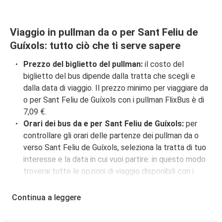
Viaggio in pullman da o per Sant Feliu de
Guíxols: tutto ciò che ti serve sapere
Prezzo del biglietto del pullman:
il costo del
biglietto del bus dipende dalla tratta che scegli e
dalla data di viaggio. Il prezzo minimo per viaggiare da
o per Sant Feliu de Guíxols con i pullman FlixBus è di
7,09 €.
Orari dei bus da e per Sant Feliu de Guíxols:
per
controllare gli orari delle partenze dei pullman da o
verso Sant Feliu de Guíxols, seleziona la tratta di tuo
interesse e la data in cui vuoi partire: in questo modo
troverai tutte le opzioni di viaggio disponibili con i
relativi orari e prezzi. Puoi farlo utilizzando il selettore
che trovi in alto su questa questa pagina oppure
Continua a leggere
utilizzando la nostra
mappa interattiva
.
Fermata del bus a Sant Feliu de Guíxols:
i pullman