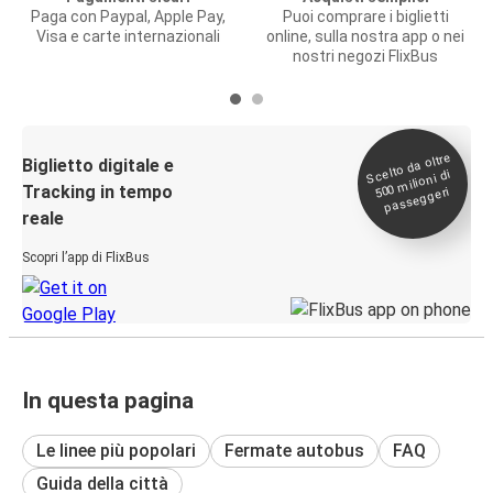
Paga con Paypal, Apple Pay,
Puoi comprare i biglietti
Visa e carte internazionali
online, sulla nostra app o nei
nostri negozi FlixBus
Scelto da oltre
500
Biglietto digitale e
milioni di
Tracking in tempo
passeggeri
reale
Scopri l’app di FlixBus
In questa pagina
Le linee più popolari
Fermate autobus
FAQ
Guida della città