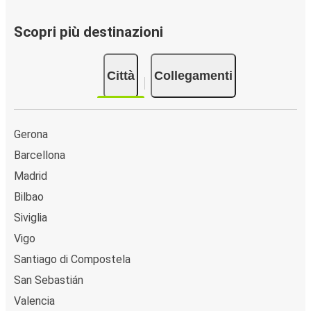
FlixBus servono una singola fermata a Sant Feliu de
Guíxols. Localizzala facilmente utilizzando la mappa
Scopri più destinazioni
disponibile su questa pagina.
Città
Collegamenti
Gerona
Barcellona
Madrid
Bilbao
Siviglia
Vigo
Santiago di Compostela
San Sebastián
Valencia