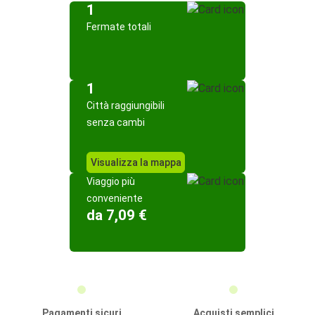
1
Fermate totali
1
Città raggiungibili
senza cambi
Visualizza la mappa
Viaggio più
conveniente
da 7,09 €
Pagamenti sicuri
Acquisti semplici