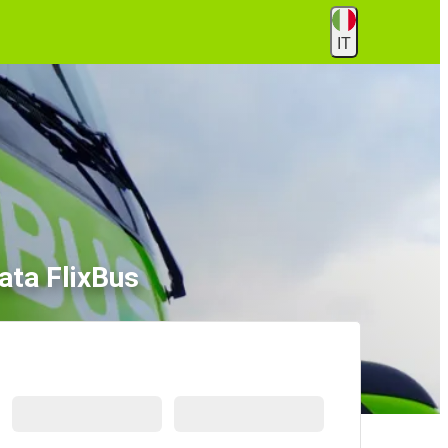
IT
ata FlixBus