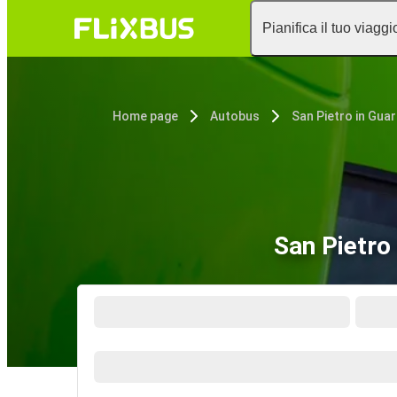
Pianifica il tuo viaggi
Home page
Autobus
San Pietro in Gua
San Pietro