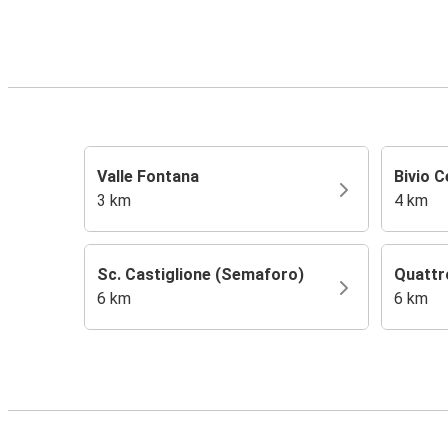
Valle Fontana
Bivio C
3 km
4 km
Sc. Castiglione (Semaforo)
Quattr
6 km
6 km