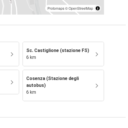
Protomaps
©
OpenStreetMap
Sc. Castiglione (stazione FS)
6 km
Cosenza (Stazione degli
autobus)
6 km