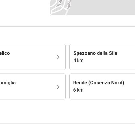
elico
Spezzano della Sila
4 km
omiglia
Rende (Cosenza Nord)
6 km