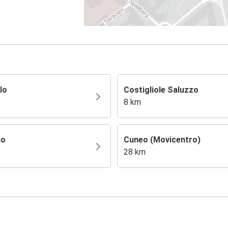
lo
Costigliole Saluzzo
8 km
no
Cuneo (Movicentro)
28 km