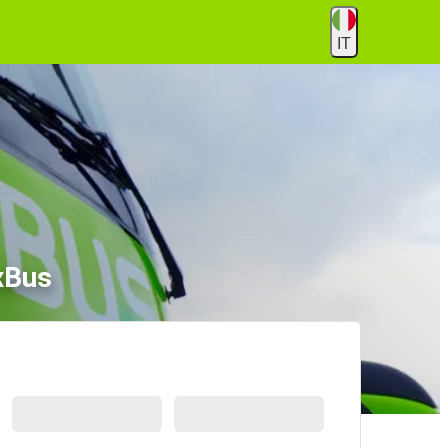
IT
ixBus