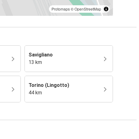
Protomaps
©
OpenStreetMap
Savigliano
13 km
Torino (Lingotto)
44 km