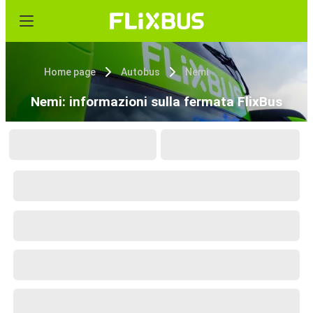
Home page
Autobus
Nemi
Nemi: informazioni sulla fermata FlixBus