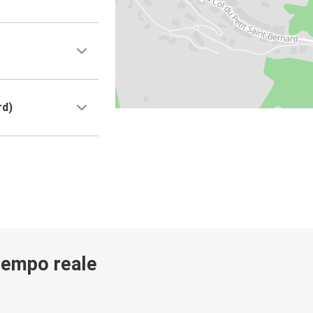
rd)
 tempo reale