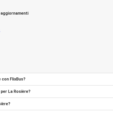
li aggiornamenti
e con FlixBus?
 per La Rosière?
sière?