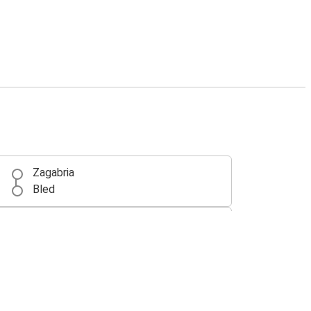
Zagabria
Bled
Bled
Zagabria
Perugia
Bled