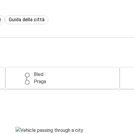
Q
Guida della città
Bled
Praga
Trieste
Bled
Bled
Villaco