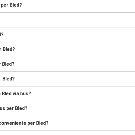
 per Bled?
d?
r Bled?
r Bled?
r Bled?
a Bled via bus?
us per Bled?
conveniente per Bled?