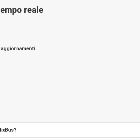
 tempo reale
li aggiornamenti
FlixBus?