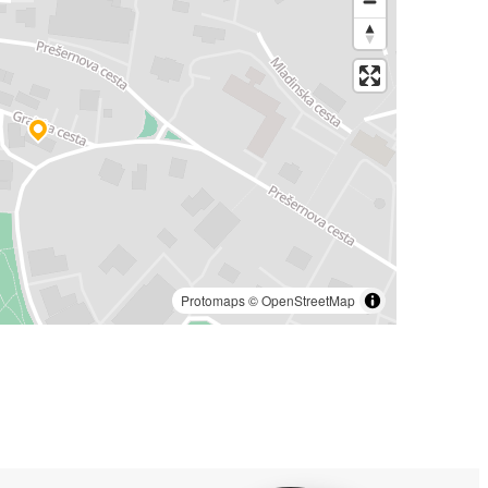
Protomaps
©
OpenStreetMap