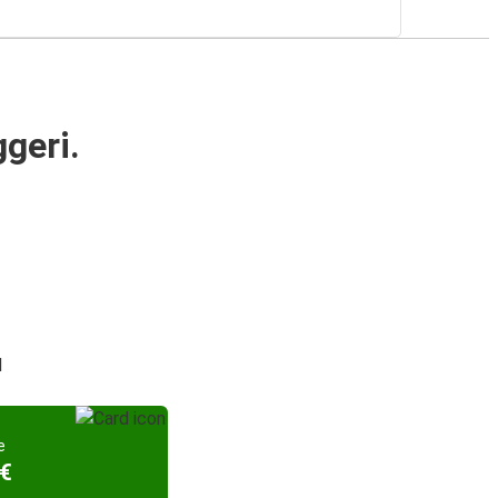
ggeri.
d
e
 €