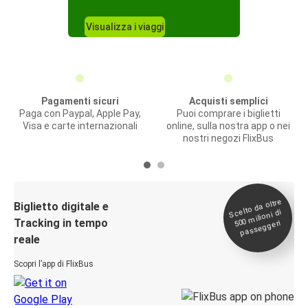
Visualizza i viaggi
Pagamenti sicuri
Acquisti semplici
Paga con Paypal, Apple Pay,
Puoi comprare i biglietti
Visa e carte internazionali
online, sulla nostra app o nei
nostri negozi FlixBus
Scelto da oltre
500
Biglietto digitale e
milioni di
Tracking in tempo
passeggeri
reale
Scopri l’app di FlixBus