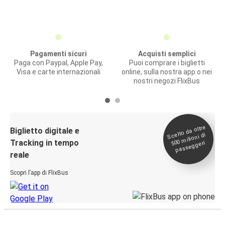
Pagamenti sicuri
Acquisti semplici
Paga con Paypal, Apple Pay,
Puoi comprare i biglietti
Visa e carte internazionali
online, sulla nostra app o nei
nostri negozi FlixBus
Scelto da oltre
500
Biglietto digitale e
milioni di
Tracking in tempo
passeggeri
reale
Scopri l’app di FlixBus