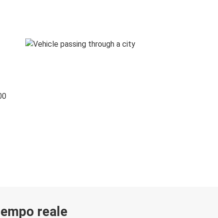
00
 tempo reale