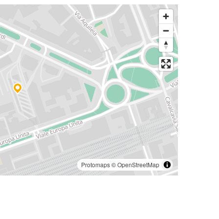
Protomaps
©
OpenStreetMap