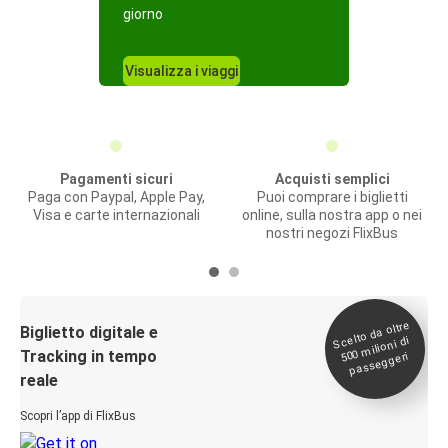
giorno
Visualizza i viaggi
Pagamenti sicuri
Acquisti semplici
Paga con Paypal, Apple Pay,
Puoi comprare i biglietti
Visa e carte internazionali
online, sulla nostra app o nei
nostri negozi FlixBus
Scelto da oltre
500
Biglietto digitale e
milioni di
Tracking in tempo
passeggeri
reale
Scopri l’app di FlixBus