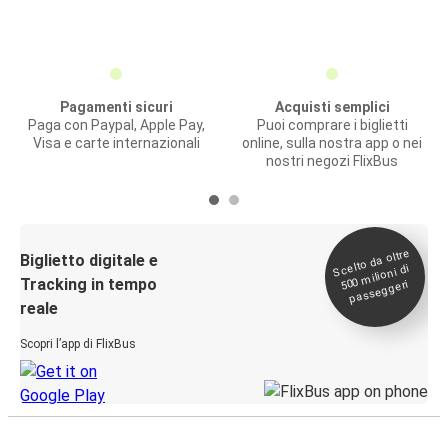
Pagamenti sicuri
Acquisti semplici
Paga con Paypal, Apple Pay,
Puoi comprare i biglietti
Visa e carte internazionali
online, sulla nostra app o nei
nostri negozi FlixBus
Scelto da oltre
500
Biglietto digitale e
milioni di
Tracking in tempo
passeggeri
reale
Scopri l’app di FlixBus