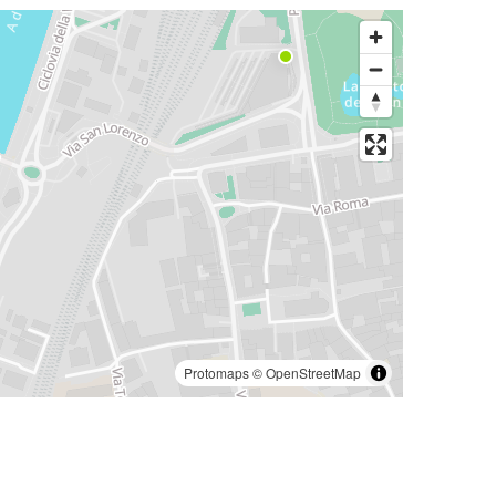
Protomaps
©
OpenStreetMap