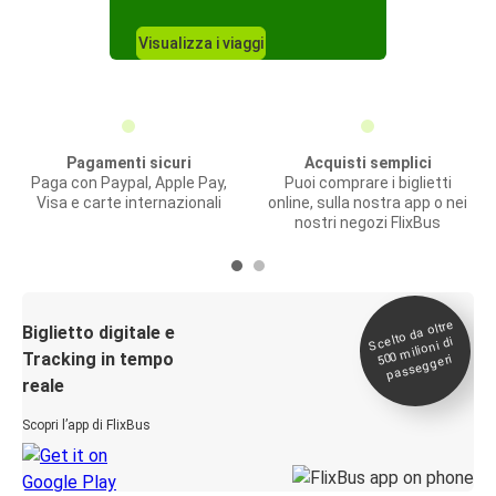
Visualizza i viaggi
Pagamenti sicuri
Acquisti semplici
Paga con Paypal, Apple Pay,
Puoi comprare i biglietti
Visa e carte internazionali
online, sulla nostra app o nei
nostri negozi FlixBus
Scelto da oltre
500
Biglietto digitale e
milioni di
Tracking in tempo
passeggeri
reale
Scopri l’app di FlixBus