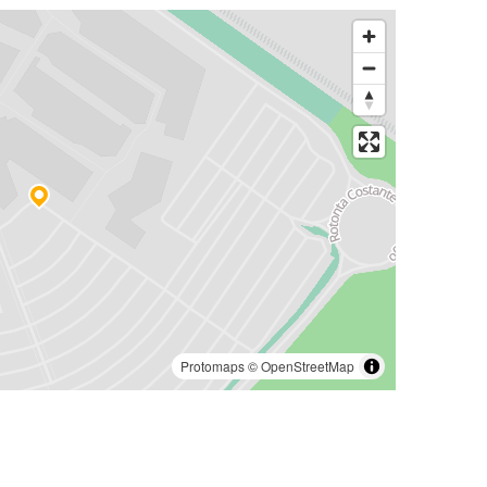
Protomaps
©
OpenStreetMap