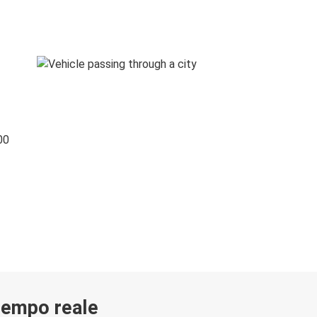
00
 tempo reale