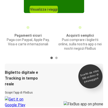
Visualizza i viaggi
Pagamenti sicuri
Acquisti semplici
Paga con Paypal, Apple Pay,
Puoi comprare i biglietti
Visa e carte internazionali
online, sulla nostra app o nei
nostri negozi FlixBus
Scelto da oltre
500
Biglietto digitale e
milioni di
Tracking in tempo
passeggeri
reale
Scopri l’app di FlixBus