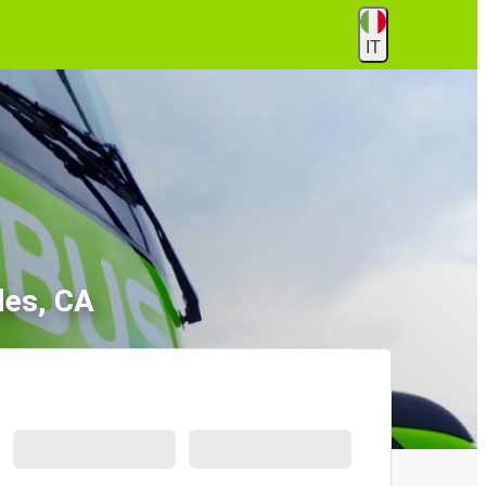
IT
les, CA