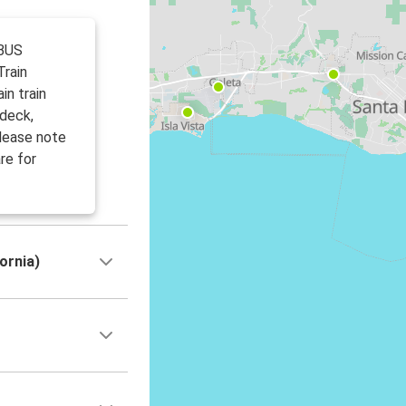
 BUS
rain
in train
 deck,
Please note
are for
ornia)