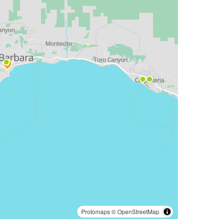
Protomaps
©
OpenStreetMap