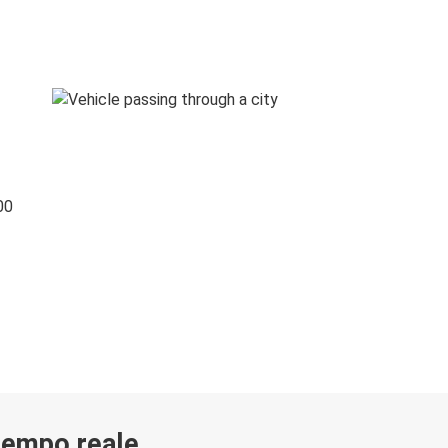
00
 tempo reale