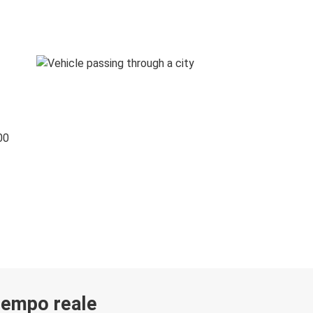
00
 tempo reale