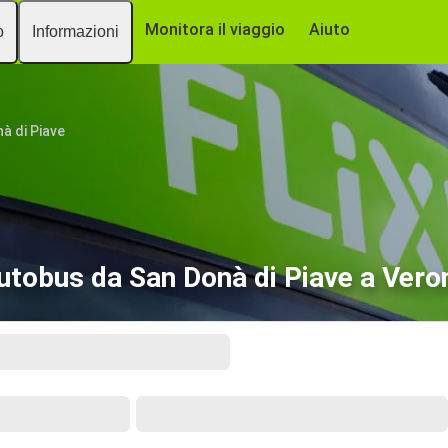
Monitora il viaggio
Aiuto
o
Informazioni
à di Piave
utobus da San Donà di Piave a Vero