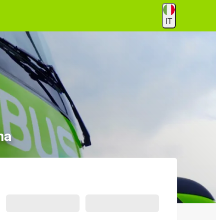
IT
na