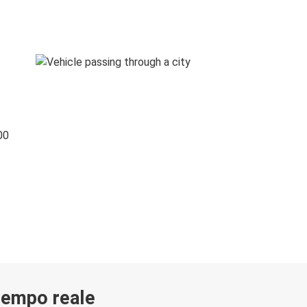
00
 tempo reale