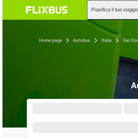
Pianifica il tuo viaggi
Home page
Autobus
Italia
San Don
A