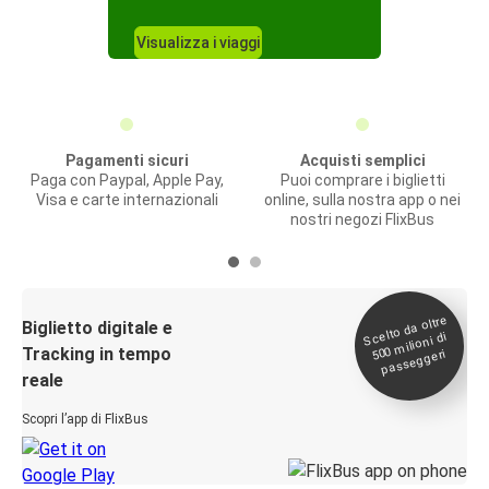
Visualizza i viaggi
Pagamenti sicuri
Acquisti semplici
Paga con Paypal, Apple Pay,
Puoi comprare i biglietti
Visa e carte internazionali
online, sulla nostra app o nei
nostri negozi FlixBus
Scelto da oltre
500
Biglietto digitale e
milioni di
Tracking in tempo
passeggeri
reale
Scopri l’app di FlixBus