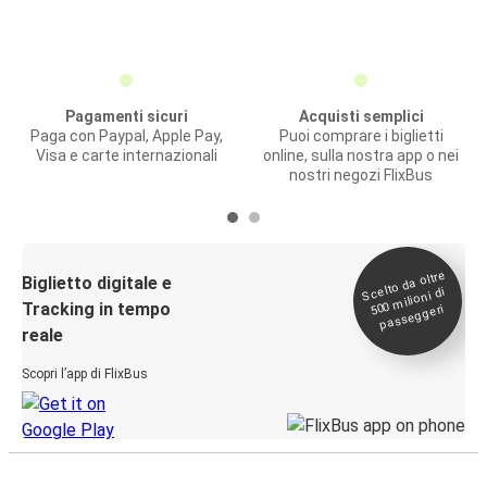
Pagamenti sicuri
Acquisti semplici
Paga con Paypal, Apple Pay,
Puoi comprare i biglietti
Visa e carte internazionali
online, sulla nostra app o nei
nostri negozi FlixBus
Scelto da oltre
500
Biglietto digitale e
milioni di
Tracking in tempo
passeggeri
reale
Scopri l’app di FlixBus