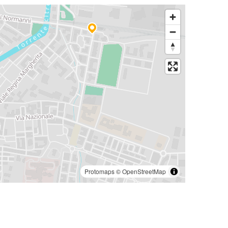
Protomaps
©
OpenStreetMap