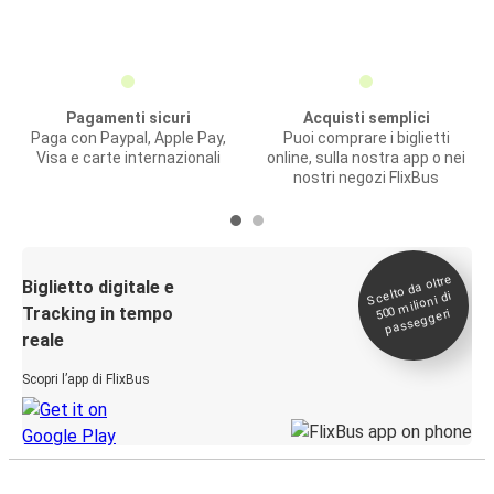
Pagamenti sicuri
Acquisti semplici
Paga con Paypal, Apple Pay,
Puoi comprare i biglietti
Visa e carte internazionali
online, sulla nostra app o nei
nostri negozi FlixBus
Scelto da oltre
500
Biglietto digitale e
milioni di
Tracking in tempo
passeggeri
reale
Scopri l’app di FlixBus