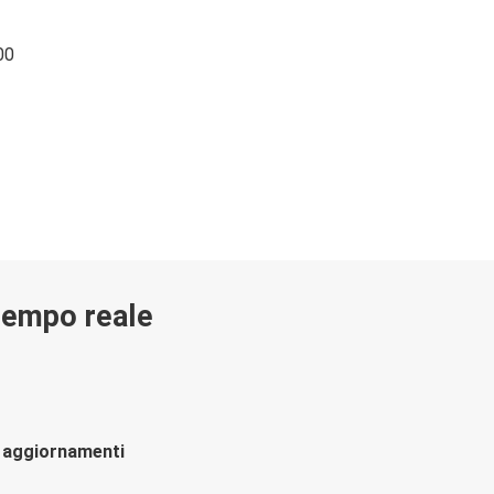
00
 tempo reale
li aggiornamenti