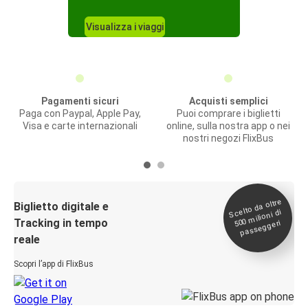
Visualizza i viaggi
Pagamenti sicuri
Acquisti semplici
Paga con Paypal, Apple Pay,
Puoi comprare i biglietti
Visa e carte internazionali
online, sulla nostra app o nei
nostri negozi FlixBus
Scelto da oltre
500
Biglietto digitale e
milioni di
Tracking in tempo
passeggeri
reale
Scopri l’app di FlixBus