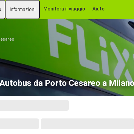
Monitora il viaggio
Aiuto
o
Informazioni
Cesareo
Autobus da Porto Cesareo a Milan