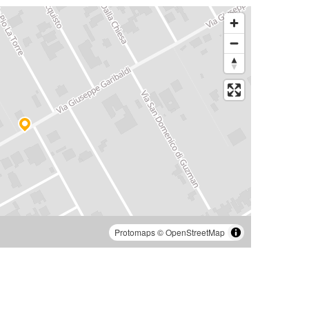
Protomaps
©
OpenStreetMap