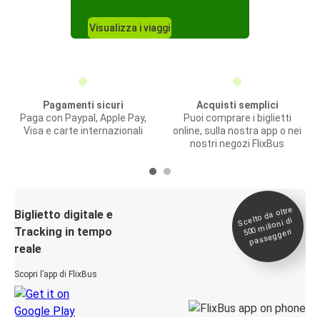
Visualizza i viaggi
Pagamenti sicuri
Acquisti semplici
Paga con Paypal, Apple Pay,
Puoi comprare i biglietti
Visa e carte internazionali
online, sulla nostra app o nei
nostri negozi FlixBus
Scelto da oltre
500
Biglietto digitale e
milioni di
Tracking in tempo
passeggeri
reale
Scopri l’app di FlixBus