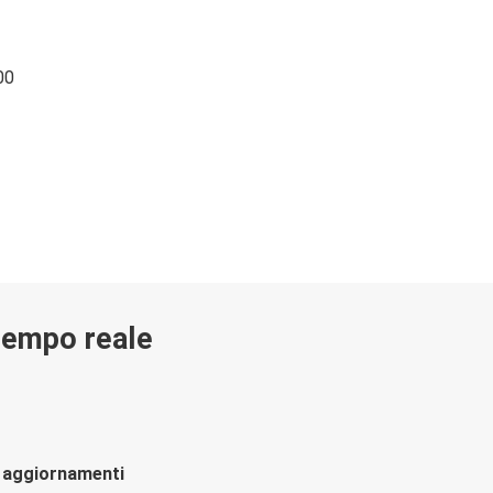
00
 tempo reale
li aggiornamenti