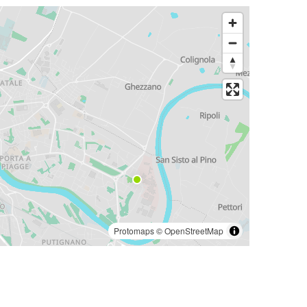
Protomaps
©
OpenStreetMap