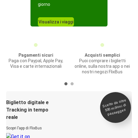
giorno
Visualizza i viaggi
Pagamenti sicuri
Acquisti semplici
Paga con Paypal, Apple Pay,
Puoi comprare i biglietti
Visa e carte internazionali
online, sulla nostra app o nei
nostri negozi FlixBus
Scelto da oltre
500
Biglietto digitale e
milioni di
Tracking in tempo
passeggeri
reale
Scopri l’app di FlixBus