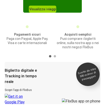
Visualizza i viaggi
Pagamenti sicuri
Acquisti semplici
Paga con Paypal, Apple Pay,
Puoi comprare i biglietti
Visa e carte internazionali
online, sulla nostra app o nei
nostri negozi FlixBus
Scelto da oltre
500
Biglietto digitale e
milioni di
Tracking in tempo
passeggeri
reale
Scopri l’app di FlixBus