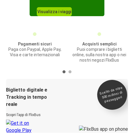
Visualizza i viaggi
Pagamenti sicuri
Acquisti semplici
Paga con Paypal, Apple Pay,
Puoi comprare i biglietti
Visa e carte internazionali
online, sulla nostra app o nei
nostri negozi FlixBus
Scelto da oltre
500
Biglietto digitale e
milioni di
Tracking in tempo
passeggeri
reale
Scopri l’app di FlixBus