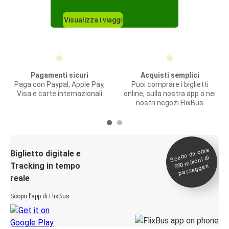
Visualizza i viaggi
Pagamenti sicuri
Acquisti semplici
Paga con Paypal, Apple Pay,
Puoi comprare i biglietti
Visa e carte internazionali
online, sulla nostra app o nei
nostri negozi FlixBus
Scelto da oltre
500
Biglietto digitale e
milioni di
Tracking in tempo
passeggeri
reale
Scopri l’app di FlixBus