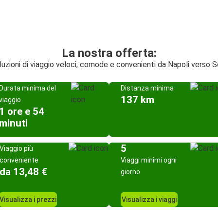
La nostra offerta:
luzioni di viaggio veloci, comode e convenienti da Napoli verso S
Durata minima del
Distanza minima
137 km
viaggio
1 ore e 54
minuti
5
Viaggio più
conveniente
Viaggi minimi ogni
da 13,48 €
giorno
Visualizza i prezzi
Visualizza i viaggi