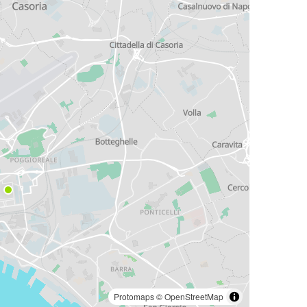
Protomaps
©
OpenStreetMap