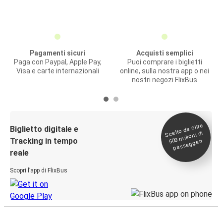
Pagamenti sicuri
Acquisti semplici
Paga con Paypal, Apple Pay,
Puoi comprare i biglietti
Visa e carte internazionali
online, sulla nostra app o nei
nostri negozi FlixBus
Scelto da oltre
500
Biglietto digitale e
milioni di
Tracking in tempo
passeggeri
reale
Scopri l’app di FlixBus