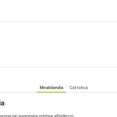
Mirabilandia
Cattolica
ia
zioni più aggiornate relative all'indirizzo.