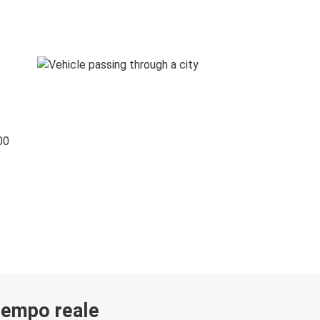
00
 tempo reale