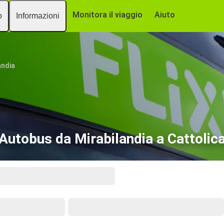
Monitora il viaggio
Aiuto
o
Informazioni
andia
Autobus da Mirabilandia a Cattolic