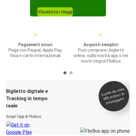
Visualizza i viaggi
Pagamenti sicuri
Acquisti semplici
Paga con Paypal, Apple Pay,
Puoi comprare i biglietti
Visa e carte internazionali
online, sulla nostra app o nei
nostri negozi FlixBus
Scelto da oltre
500
Biglietto digitale e
milioni di
Tracking in tempo
passeggeri
reale
Scopri l’app di FlixBus