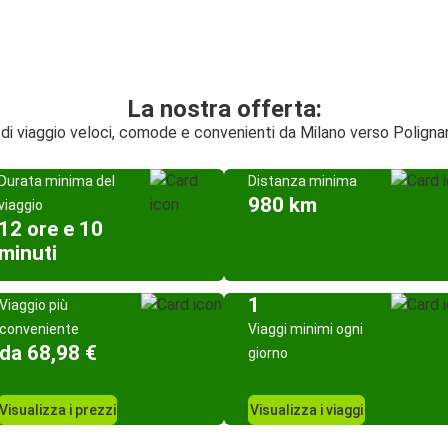
La nostra offerta:
 di viaggio veloci, comode e convenienti da Milano verso Polign
Durata minima del
Distanza minima
980 km
viaggio
12 ore e 10
minuti
1
Viaggio più
conveniente
Viaggi minimi ogni
da 68,98 €
giorno
Visualizza i prezzi
Visualizza i viaggi