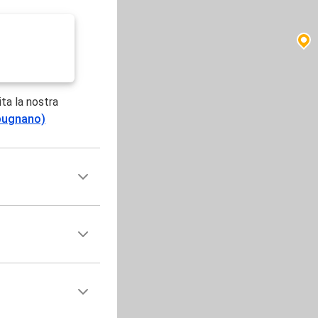
ita la nostra
mpugnano)