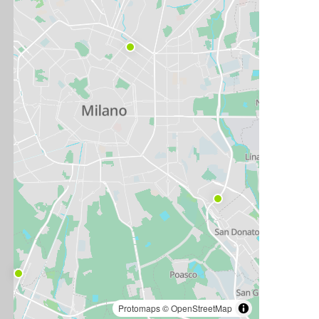
Protomaps
©
OpenStreetMap