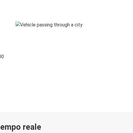
00
 tempo reale