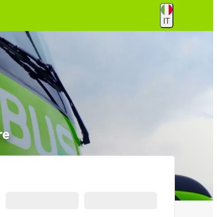
IT
re