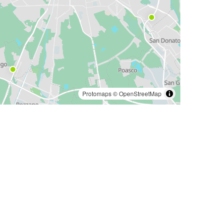
Protomaps
©
OpenStreetMap