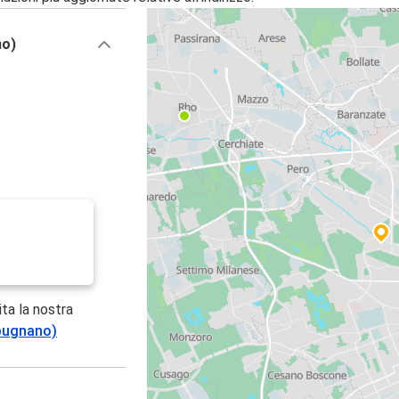
no)
ita la nostra
mpugnano)