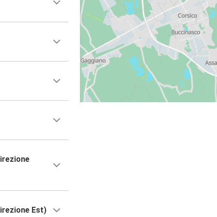
irezione
irezione Est)