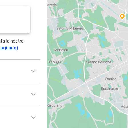
ita la nostra
mpugnano)