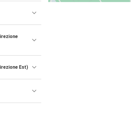
irezione
irezione Est)