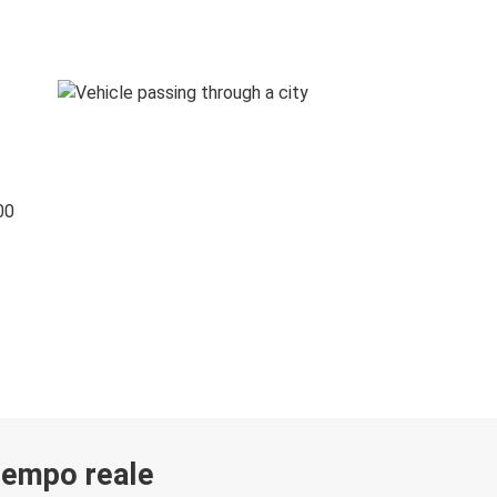
00
 tempo reale