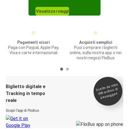
Visualizza i viaggi
Pagamenti sicuri
Acquisti semplici
Paga con Paypal, Apple Pay,
Puoi comprare i biglietti
Visa e carte internazionali
online, sulla nostra app o nei
nostri negozi FlixBus
Scelto da oltre
500
Biglietto digitale e
milioni di
Tracking in tempo
passeggeri
reale
Scopri l’app di FlixBus