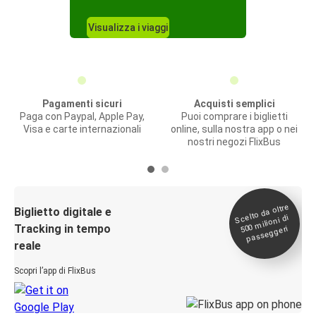
Visualizza i viaggi
Pagamenti sicuri
Acquisti semplici
Paga con Paypal, Apple Pay,
Puoi comprare i biglietti
Visa e carte internazionali
online, sulla nostra app o nei
nostri negozi FlixBus
Scelto da oltre
500
Biglietto digitale e
milioni di
Tracking in tempo
passeggeri
reale
Scopri l’app di FlixBus