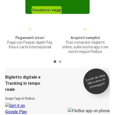
Visualizza i viaggi
Pagamenti sicuri
Acquisti semplici
Paga con Paypal, Apple Pay,
Puoi comprare i biglietti
Visa e carte internazionali
online, sulla nostra app o nei
nostri negozi FlixBus
Scelto da oltre
500
Biglietto digitale e
milioni di
Tracking in tempo
passeggeri
reale
Scopri l’app di FlixBus