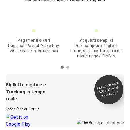
Pagamenti sicuri
Acquisti semplici
Paga con Paypal, Apple Pay,
Puoi comprare i biglietti
Visa e carte internazionali
online, sulla nostra app o nei
nostri negozi FlixBus
Scelto da oltre
500
Biglietto digitale e
milioni di
Tracking in tempo
passeggeri
reale
Scopri l’app di FlixBus