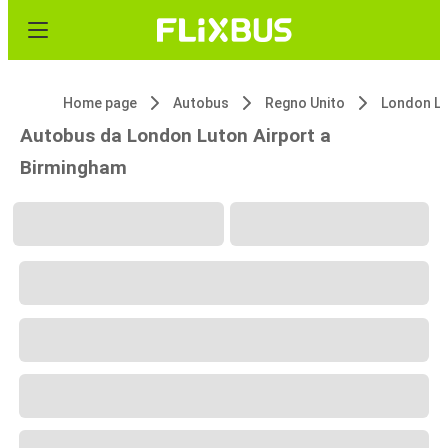
Home page
Autobus
Regno Unito
London Lu
Autobus da London Luton Airport a
Birmingham