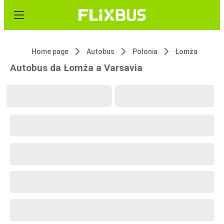
Home page
Autobus
Polonia
Łomża
Autobus da Łomża a Varsavia