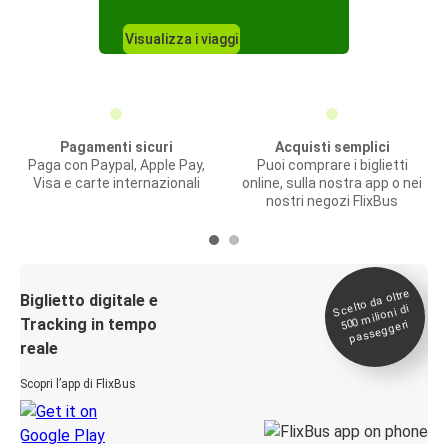
Visualizza i viaggi
Pagamenti sicuri
Acquisti semplici
Paga con Paypal, Apple Pay,
Puoi comprare i biglietti
Visa e carte internazionali
online, sulla nostra app o nei
nostri negozi FlixBus
Scelto da oltre
500
Biglietto digitale e
milioni di
Tracking in tempo
passeggeri
reale
Scopri l’app di FlixBus