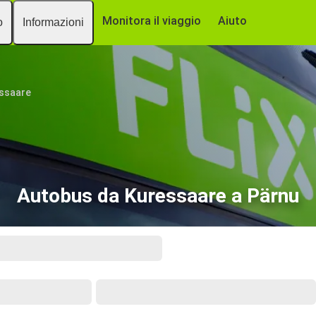
Monitora il viaggio
Aiuto
o
Informazioni
ssaare
Autobus da Kuressaare a Pärnu