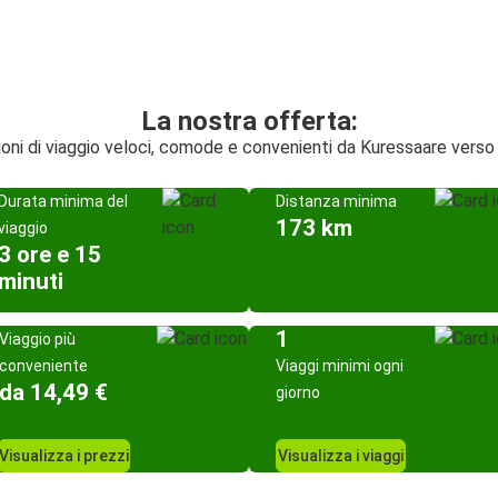
La nostra offerta:
ioni di viaggio veloci, comode e convenienti da Kuressaare verso
Durata minima del
Distanza minima
173 km
viaggio
3 ore e 15
minuti
1
Viaggio più
conveniente
Viaggi minimi ogni
da 14,49 €
giorno
Visualizza i prezzi
Visualizza i viaggi