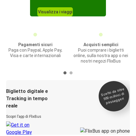
Visualizza i viaggi
Pagamenti sicuri
Acquisti semplici
Paga con Paypal, Apple Pay,
Puoi comprare i biglietti
Visa e carte internazionali
online, sulla nostra app o nei
nostri negozi FlixBus
Scelto da oltre
500
Biglietto digitale e
milioni di
Tracking in tempo
passeggeri
reale
Scopri l’app di FlixBus