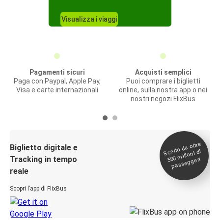
Visualizza i viaggi
Pagamenti sicuri
Acquisti semplici
Paga con Paypal, Apple Pay,
Puoi comprare i biglietti
Visa e carte internazionali
online, sulla nostra app o nei
nostri negozi FlixBus
Scelto da oltre
500
Biglietto digitale e
milioni di
Tracking in tempo
passeggeri
reale
Scopri l’app di FlixBus