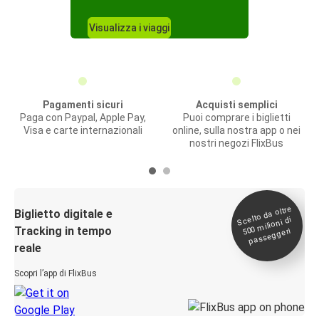
Visualizza i viaggi
Pagamenti sicuri
Acquisti semplici
Paga con Paypal, Apple Pay,
Puoi comprare i biglietti
Visa e carte internazionali
online, sulla nostra app o nei
nostri negozi FlixBus
Scelto da oltre
500
Biglietto digitale e
milioni di
Tracking in tempo
passeggeri
reale
Scopri l’app di FlixBus