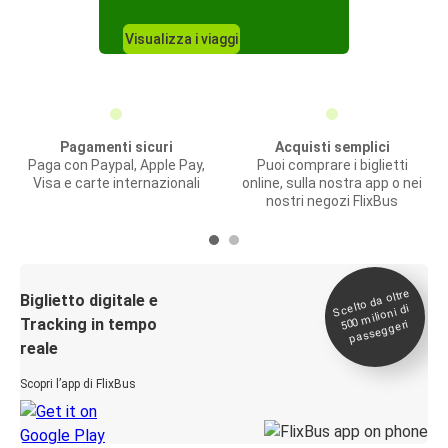
Visualizza i viaggi
Pagamenti sicuri
Acquisti semplici
Paga con Paypal, Apple Pay,
Puoi comprare i biglietti
Visa e carte internazionali
online, sulla nostra app o nei
nostri negozi FlixBus
Scelto da oltre
500
Biglietto digitale e
milioni di
Tracking in tempo
passeggeri
reale
Scopri l’app di FlixBus