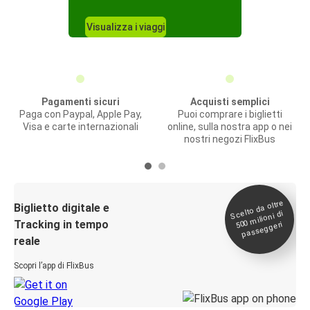
Visualizza i viaggi
Pagamenti sicuri
Acquisti semplici
Paga con Paypal, Apple Pay,
Puoi comprare i biglietti
Visa e carte internazionali
online, sulla nostra app o nei
nostri negozi FlixBus
Scelto da oltre
500
Biglietto digitale e
milioni di
Tracking in tempo
passeggeri
reale
Scopri l’app di FlixBus