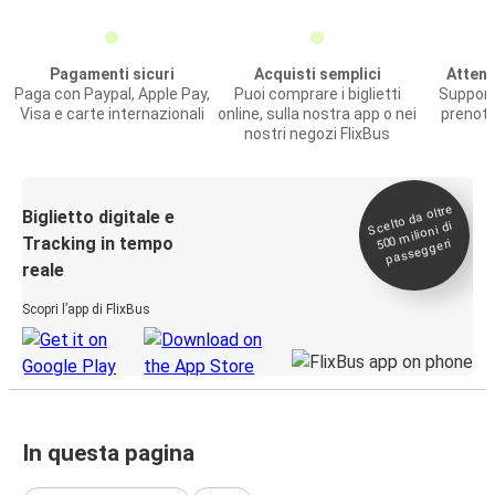
Pagamenti sicuri
Acquisti semplici
Attenz
Paga con Paypal, Apple Pay,
Puoi comprare i biglietti
Support
Visa e carte internazionali
online, sulla nostra app o nei
prenota
nostri negozi FlixBus
Scelto da oltre
500
Biglietto digitale e
milioni di
Tracking in tempo
passeggeri
reale
Scopri l’app di FlixBus
In questa pagina